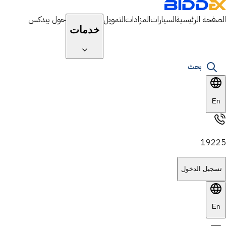
الصفحة الرئيسية
السيارات
المزادات
التمويل
حول بيدكس
خدمات
بحث
En
19225
تسجيل الدخول
En