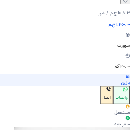
١٥٬٧٠٣ ج.م.‏ / شهر
١٬٢٥٠٬٠٠٠ ج.م.‏
سبورت
٢٠٠٬٠٠٠ كم
بنزين
واتساب
اتصل
مستعمل
سعر جيد