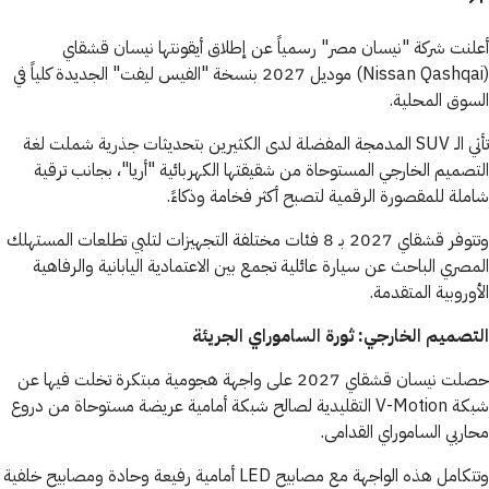
أعلنت شركة "نيسان مصر" رسمياً عن إطلاق أيقونتها نيسان قشقاي
(Nissan Qashqai) موديل 2027 بنسخة "الفيس ليفت" الجديدة كلياً في
السوق المحلية.
تأتي الـ SUV المدمجة المفضلة لدى الكثيرين بتحديثات جذرية شملت لغة
التصميم الخارجي المستوحاة من شقيقتها الكهربائية "أريا"، بجانب ترقية
شاملة للمقصورة الرقمية لتصبح أكثر فخامة وذكاءً.
وتتوفر قشقاي 2027 بـ 8 فئات مختلفة التجهيزات لتلبي تطلعات المستهلك
المصري الباحث عن سيارة عائلية تجمع بين الاعتمادية اليابانية والرفاهية
الأوروبية المتقدمة.
التصميم الخارجي: ثورة الساموراي الجريئة
حصلت نيسان قشقاي 2027 على واجهة هجومية مبتكرة تخلت فيها عن
شبكة V-Motion التقليدية لصالح شبكة أمامية عريضة مستوحاة من دروع
محاربي الساموراي القدامى.
وتتكامل هذه الواجهة مع مصابيح LED أمامية رفيعة وحادة ومصابيح خلفية