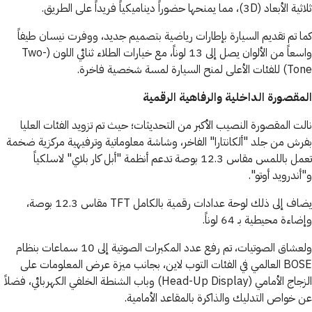
ثلاثية الأبعاد (3D)، مما يمنحها حضوراً ديناميكياً فريداً على الطريق.
كما تم تقديم السيارة بإطارات رياضية بتصميم جديد، ووفرت نيسان طيفاً
واسعاً من الألوان يصل إلى 13 لوناً، مع خيارات الطلاء ثنائي اللون (Two-
Tone) للفئات الأعلى لمنح السيارة لمسة شخصية فاخرة.
المقصورة الداخلية والرفاهية الرقمية
نالت المقصورة النصيب الأكبر من التحديثات؛ حيث تم تزويد الفئات العليا
بفرش من جلد "ألكانتارا" الفاخر، وشاشة معلوماتية وترفيهية مركزية ضخمة
تعمل باللمس مقاس 12.3 بوصة تدعم أنظمة "أبل كار بلاي" لاسلكياً
و"أندرويد أوتو".
يضاف إلى ذلك لوحة عدادات رقمية بالكامل TFT مقاس 12.3 بوصة،
وإضاءة محيطية بـ 64 لوناً.
ولعشاق الصوتيات، تم رفع عدد المكبرات الصوتية إلى 10 سماعات بنظام
BOSE العالمي في الفئات التوب لاين، بجانب ميزة عرض المعلومات على
الزجاج الأمامي (Head-Up Display) وباب الشنطة الخلفي الكهربائي، فضلاً
عن خواص التدليك والذاكرة بالمقاعد الأمامية.