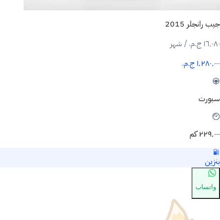
جيب رانجلر 2015
١٦٬٠٨٠ ج.م.‏ / شهر
١٬٢٨٠٬٠٠٠ ج.م.‏
سبورت
٢٢٩٬٠٠٠ كم
بنزين
واتساب