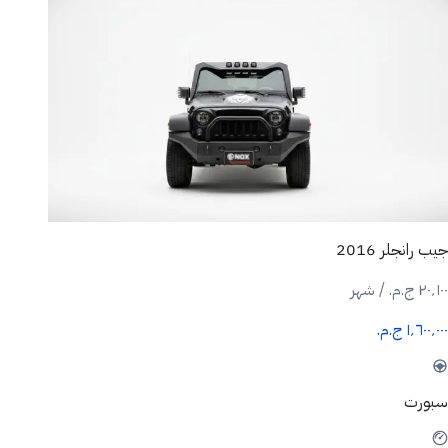
جيب رانجلر 2016
٢٠٬١٠٠ ج.م.‏ / شهر
١٬٦٠٠٬٠٠٠ ج.م.‏
سبورت