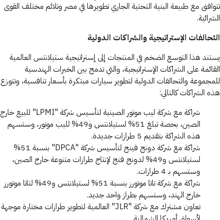
تتوافق مع طبيعة البنية التحتية الجاري تطويرها في مصر وتلائم مختلف القوى
الشرائية.
التحالفات الإستراتيجية والشراكات الدولية
يستند هذا التوسع الضخم في المنتجات إلى إستراتيجية ستيلانتس العالمية
القائمة على الشراكات الإستراتيجية، والتي تدمج بين الخبرات الهندسية
للمجموعة والتحالفات الدولية لتطوير سيارات مبتكرة بأسعار تنافسية، وتتوزع
هذه الشراكات كالتالي:
شراكة مع شركة ليب موتور الصينية لتأسيس شركة "LPMI" للبيع خارج
الصين، بحصة تبلغ 51% لستيلانتس و49% لليب موتور، وستسهم
هذه الشراكة بتقديم 5 طرازات جديدة.
شراكة مع شركة دونج فينج لتأسيس شركة "DPCA" بنسبة 51%
لستيلانتس و49% لدونج فنج لإنتاج طرازات متنوعة خارج الصين،
وستسهم بـ 4 طرازات.
شراكة مع شركة تاتا موتورز بنسبة 51% لستيلانتس و49% لتاتا موتورز
خارج الهند، وستسهم بطراز واحد جديد.
تعاون مشترك مع شركة "JLR" العالمية لتطوير طرازات مختارة موجهة
لأسواق أمريكا الشمالية.