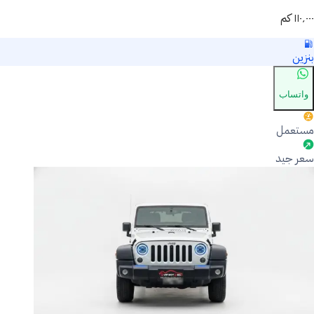
١١٠٬٠٠٠ كم
بنزين
واتساب
مستعمل
سعر جيد