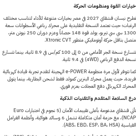
خيارات القوة ومنظومات الحركة
تطرح نيسان قشقاي 2027 في مصر بخيارات متنوعة للأداء لتناسب مختلف
الرغبات؛ حيث تعتمد النسخة التقليدية على محرك رباعي الأسطوانات سعة
1300 سي سي تيربو، يولد قوة 148 حصاناً وعزم دوران 250 نيوتن متر،
متصل بناقل حركة أوتوماتيكي متطور Xtronic CVT.
تتسارع نسخة الجر الأمامي من 0 إلى 100 كم/س في 8.9 ثانية، بينما تتسارع
نسخة الدفع الرباعي (4WD) في 9.4 ثانية.
كما تتوفر لأول مرة منظومة e-POWER الهجينة لتقدم تجربة قيادة كهربائية
فريدة، حيث يعمل محرك البنزين كمولد فقط لشحن البطارية، بينما يتولى
المحرك الكهربائي دفع العجلات بعزم فوري.
درع السلامة المتقدم والتقنيات الذكية
تأتي قشقاي مدعومة بأعلى تقييمات الأمان (5 نجوم في اختبارات Euro
NCAP)، مع حزمة أمان متكاملة تشمل 6 وسائد هوائية، وأنظمة الفرامل
القياسية (ABS، EBD، ESP، BA، HSA).