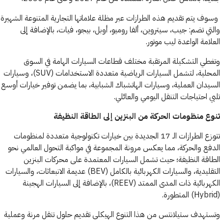
وسوف يتم تقديم هذه الطرازات عبر مظلة علاماتها التجارية المتنوعة الشهيرة
والتي تضم: جيب، سيتروين، ألفا روميو، أوبل، بيجو، فيات، بالإضافة إلى
العلامة الواعدة ليب موتور.
وتغطي التشكيلة المرتقبة مختلف قطاعات السيارات الهامة في السوق
المحلية، لتشمل السيارات الرياضية متعددة الاستخدامات (SUV)، وسيارات
السيدان العملية، وسيارات الهاتشباك الشبابية، بما يضمن توفير خيارات أوسع
تلبي احتياجات التنقل اليومي والعائلي.
تنوع منظومات الحركة من البنزين إلى الطاقة النظيفة
تتوزع الطرازات الـ 17 الجديدة بين خيارات تكنولوجية متعددة لمنظومات
الدفع والحركة، مما يعكس مرونة المجموعة في مواكبة التحول العالمي نحو
الطاقة النظيفة؛ حيث تشمل السيارات المعتمدة على محركات البنزين
التقليدية، والسيارات الكهربائية بالكامل (BEV) عديمة الانبعاثات، والسيارات
الكهربائية ذات المدى الممتد (REEV)، بالإضافة إلى السيارات الهجينة
(Hybrid) المتطورة.
وتستهدف ستيلانتس من هذا التنوع الهيكلي تقديم حلول تنقل مرنة وعملية