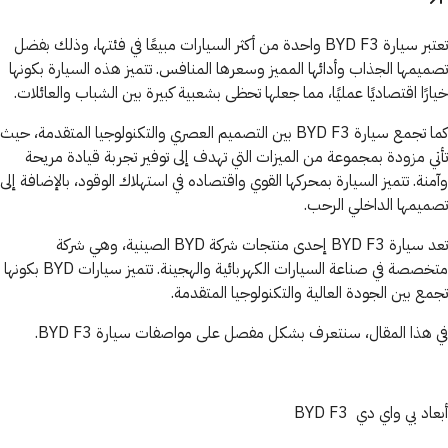
تعتبر سيارة BYD F3 واحدة من أكثر السيارات مبيعًا في فئتها، وذلك بفضل
تصميمها الجذاب وأدائها المميز وسعرها المنافس. تتميز هذه السيارة بكونها
خيارًا اقتصاديًا عمليًا، مما جعلها تحظى بشعبية كبيرة بين الشباب والعائلات.
كما تجمع سيارة BYD F3 بين التصميم العصري والتكنولوجيا المتقدمة، حيث
تأتي مزودة بمجموعة من الميزات التي تهدف إلى توفير تجربة قيادة مريحة
وآمنة. تتميز السيارة بمحركها القوي واقتصاده في استهلاك الوقود، بالإضافة إلى
تصميمها الداخلي الرحب.
تعد سيارة BYD F3 إحدى منتجات شركة BYD الصينية، وهي شركة
متخصصة في صناعة السيارات الكهربائية والهجينة. تتميز سيارات BYD بكونها
تجمع بين الجودة العالية والتكنولوجيا المتقدمة.
في هذا المقال، سنتعرف بشكل مفصل على مواصفات سيارة BYD F3.
أبعاد بي واي دي BYD F3