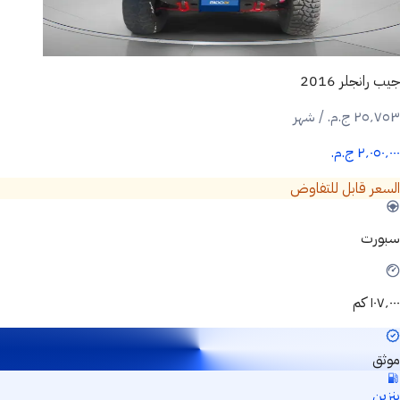
جيب رانجلر 2016
٢٥٬٧٥٣ ج.م.‏ / شهر
٢٬٠٥٠٬٠٠٠ ج.م.‏
السعر قابل للتفاوض
سبورت
١٠٧٬٠٠٠ كم
موثق
بنزين