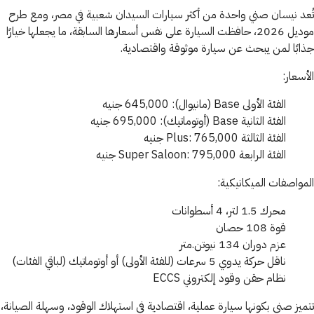
تُعد نيسان صني واحدة من أكثر سيارات السيدان شعبية في مصر، ومع طرح
موديل 2026، حافظت السيارة على نفس أسعارها السابقة، ما يجعلها خيارًا
جذابًا لمن يبحث عن سيارة موثوقة واقتصادية.
الأسعار:
الفئة الأولى Base (مانيوال): 645,000 جنيه
الفئة الثانية Base (أوتوماتيك): 695,000 جنيه
الفئة الثالثة Plus: 765,000 جنيه
الفئة الرابعة Super Saloon: 795,000 جنيه
المواصفات الميكانيكية:
محرك 1.5 لتر، 4 أسطوانات
قوة 108 حصان
عزم دوران 134 نيوتن.متر
ناقل حركة يدوي 5 سرعات (للفئة الأولى) أو أوتوماتيك (لباقي الفئات)
نظام حقن وقود إلكتروني ECCS
تتميز صني بكونها سيارة عملية، اقتصادية في استهلاك الوقود، وسهلة الصيانة،