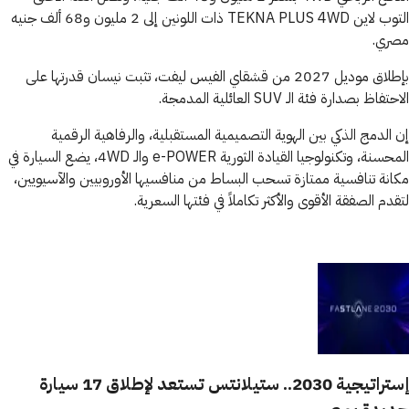
التوب لاين TEKNA PLUS 4WD ذات اللونين إلى 2 مليون و68 ألف جنيه
مصري.
بإطلاق موديل 2027 من قشقاي الفيس ليفت، تثبت نيسان قدرتها على
الاحتفاظ بصدارة فئة الـ SUV العائلية المدمجة.
إن الدمج الذكي بين الهوية التصميمية المستقبلية، والرفاهية الرقمية
المحسنة، وتكنولوجيا القيادة الثورية e-POWER والـ 4WD، يضع السيارة في
مكانة تنافسية ممتازة تسحب البساط من منافسيها الأوروبيين والآسيويين،
لتقدم الصفقة الأقوى والأكثر تكاملاً في فئتها السعرية.
إستراتيجية 2030.. ستيلانتس تستعد لإطلاق 17 سيارة