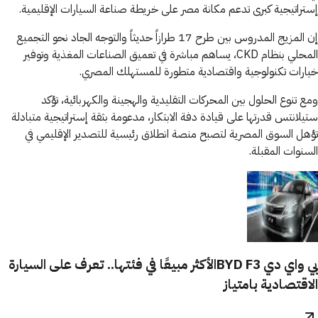
إستراتيجية كبرى تدعم مكانة مصر على خريطة صناعة السيارات الإقليمية.
إن المزيج المدروس بين طرح 17 طرازاً حديثاً والتوجه الجاد نحو التجميع
المحلي بنظام CKD، يساهم مباشرة في تعميق الصناعات المغذية وتوفير
خيارات تكنولوجية واقتصادية متطورة للمستهلك المصري.
ومع تنوع الحلول بين المحركات التقليدية والهجينة والكهربائية، تؤكد
ستيلانتس قدرتها على قيادة دفة الابتكار، مدعومة بثقة إستراتيجية متبادلة
تؤهل السوق المصرية لتصبح منصة انطلاق رئيسية للتصدير الإقليمي في
السنوات المقبلة.
بي واي دي BYD F3الأكثر مبيعًا في فئتها.. تعرف على السيارة
الاقتصادية بامتياز