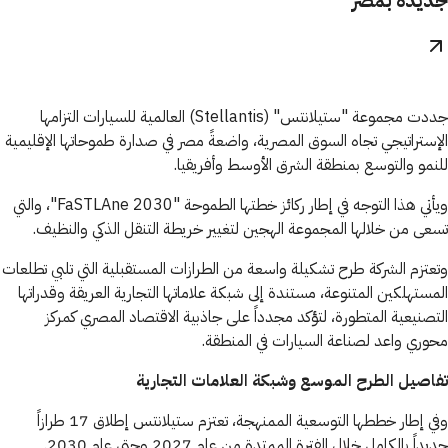
جديدة بمصر
جددت مجموعة "ستيلانتس" (Stellantis) العالمية للسيارات التزامها
الإستراتيجي تجاه السوق المصرية، واضعةً مصر في صدارة طموحاتها الإقليمية
للنمو والتوسع بمنطقة الشرق الأوسط وأفريقيا.
ويأتي هذا التوجه في إطار ركائز خطتها الطموحة "FaSTLAne 2030"، والتي
تسعى من خلالها المجموعة الهجين لتغيير خريطة التنقل الذكي والنظيف.
وتعتزم الشركة طرح تشكيلة واسعة من الطرازات المستقبلية التي تلبي تطلعات
المستهلكين المتنوعة، مستندة إلى شبكة علاماتها التجارية العريقة وقدراتها
التصنيعية المتطورة، لتؤكد مجدداً على جاذبية الاقتصاد المصري كمركز
محوري واعد لصناعة السيارات في المنطقة.
تفاصيل الطرح الموسع وشبكة العلامات التجارية
وفي إطار خططها التوسعية الممنهجة، تعتزم ستيلانتس إطلاق 17 طرازاً
جديداً بالكامل خلال الفترة الممتدة من عام 2027 وحتى عام 2030.