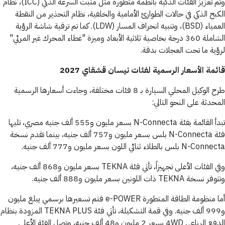
وتم تعزيز الفئات الذكية بأنظمة متطورة مثل مثبت السرعة الذكي (ICC)، نظام
الكبح الذكي في حالات الطوارئ الأمامية والخلفية، نظام التحذير من النقطة
العمياء (BSD)، وتنبيه انحراف المسار (LDW). كما تم ترقية شاشة الرؤية
الشاملة 360 درجة بخاصية ثلاثية الأبعاد وميزة "غطاء المحرك غير المرئي"
لرؤية ما تحت العجلات بدقة.
قائمة الأسعار الرسمية لفئات نيسان قشقاي 2027
طرح الوكيل المحلي السيارة بـ 8 فئات مختلفة، وجاءت أسعارها الرسمية
المحدثة على النحو التالي:
تبدأ القائمة بفئة N-Connecta بسعر مليون و555 ألف جنيه مصري، تليها
فئة N-Connecta بلس بسعر مليون و757 ألف جنيه، بينما تقدم نسخة
N-Connecta بلس بالطلاء ثنائي اللون بسعر مليون و777 ألف جنيه.
وفي الفئات الأعلى تجهيزاً، تأتي فئة TEKNA بسعر مليون و868 ألف جنيه،
وتتوفر نسخة TEKNA ذات اللونين بسعر مليون و888 ألف جنيه.
أما منظومة الطاقة المتطورة e-POWER فتم تسعيرها برسمي يبلغ مليون
و999 ألف جنيه. وفي قمة التشكيلة، تأتي فئة TEKNA PLUS المزودة بنظام
الدفع الرباعي 4WD بسعر 2 مليون و48 ألف جنيه، وتصل الفئة الأعلى