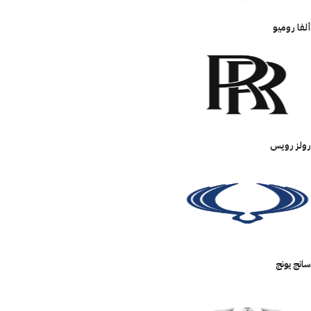
ألفا روميو
رولز رويس
سانج يونج