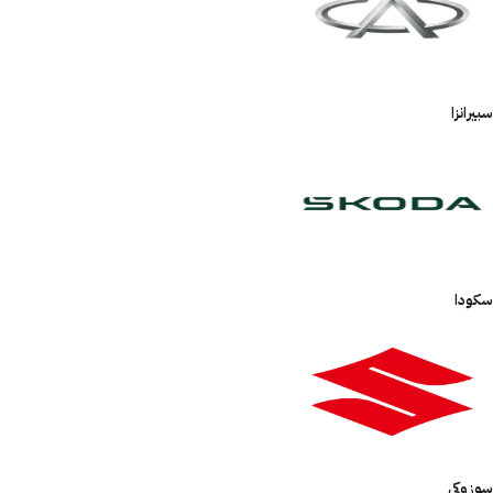
سبيرانزا
سكودا
سوزوكي