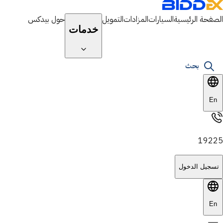
الصفحة الرئيسية
السيارات
المزادات
التمويل
حول بيدكس
خدمات
بحث
En
19225
تسجيل الدخول
En