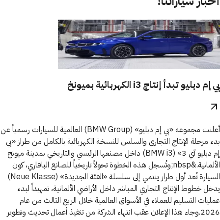
أخبار سياراتنا!
بي إم دبليو تبدأ إنتاج i3 الكهربائية بميونخ
أعلنت مجموعة «بي إم دبليو» (BMW Group) العالمية للسيارات رسمياً عن
بدء مرحلة الإنتاج التجاري والسلس للنسخة الكهربائية بالكامل من طراز «بي
إم دبليو آي 3» (BMW i3) داخل مصنعها الرئيسي والتاريخي بمدينة ميونخ
الألمانية.&nbsp;وتُسجل هذه الخطوة تحولاً تاريخياً للصانع البافاري، كون
السيارة تُعد أول طراز ينتمي إلى سلسلة «الفئة الجديدة» (Neue Klasse)
يدخل خطوط الإنتاج التجاري المباشر داخل الأراضي الألمانية، تمهيداً لبدء
عمليات التسليم للعملاء في الأسواق العالمية خلال الربع الثالث من عام
2026.وجاء هذا الإعلان عقب انتهاء الشركة من تنفيذ أعمال تحديث وتطوير