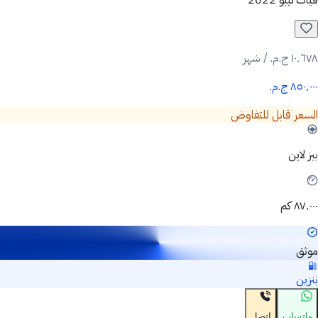
١٠٬٦٧٨ ج.م.‏ / شهر
٨٥٠٬٠٠٠ ج.م.‏
السعر قابل للتفاوض
بيز لاين
٨٧٬٠٠٠ كم
موثق
بنزين
واتساب
اتصل