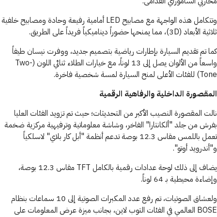
محاربي الساموراي القدامى.
وتتكامل هذه الواجهة مع مصابيح LED أمامية رفيعة وحادة ومصابيح خلفية
ثلاثية الأبعاد (3D)، مما يمنحها حضوراً ديناميكياً فريداً على الطريق.
كما تم تقديم السيارة بإطارات رياضية بتصميم جديد، ووفرت نيسان طيفاً
واسعاً من الألوان يصل إلى 13 لوناً، مع خيارات الطلاء ثنائي اللون (Two-
Tone) للفئات الأعلى لمنح السيارة لمسة شخصية فاخرة.
المقصورة الداخلية والرفاهية الرقمية
نالت المقصورة النصيب الأكبر من التحديثات؛ حيث تم تزويد الفئات العليا
بفرش من جلد "ألكانتارا" الفاخر، وشاشة معلوماتية وترفيهية مركزية ضخمة
تعمل باللمس مقاس 12.3 بوصة تدعم أنظمة "أبل كار بلاي" لاسلكياً
و"أندرويد أوتو".
يضاف إلى ذلك لوحة عدادات رقمية بالكامل TFT مقاس 12.3 بوصة،
وإضاءة محيطية بـ 64 لوناً.
ولعشاق الصوتيات، تم رفع عدد المكبرات الصوتية إلى 10 سماعات بنظام
BOSE العالمي في الفئات التوب لاين، بجانب ميزة عرض المعلومات على