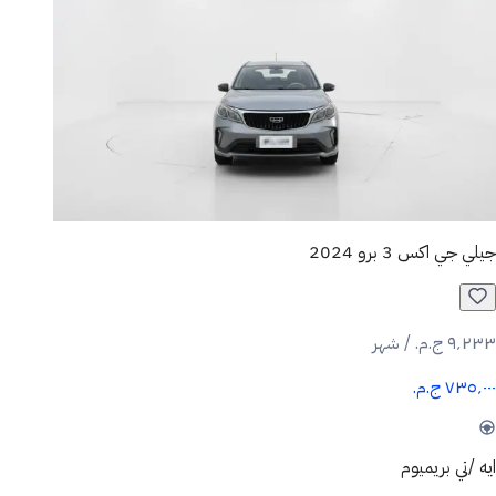
جيلي جي اكس 3 برو 2024
٩٬٢٣٣ ج.م.‏ / شهر
٧٣٥٬٠٠٠ ج.م.‏
ايه /تي بريميوم