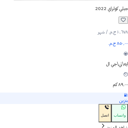
جيلي كولراي 2022
١٠٬٦٧٨ ج.م.‏ / شهر
٨٥٠٬٠٠٠ ج.م.‏
ايه\تي\جي ال
٨٩٬٠٠٠ كم
بنزين
واتساب
اتصل
شاهد المزيد