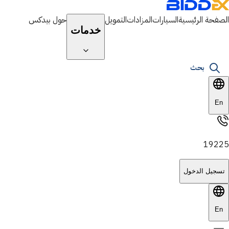
الصفحة الرئيسية
السيارات
المزادات
التمويل
حول بيدكس
خدمات
بحث
En
19225
تسجيل الدخول
En