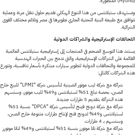
(Hybrid) المتطورة.
وتستهدف ستيلانتس من هذا التنوع الهيكلي تقديم حلول تنقل مرنة وعملية
تتوافق مع طبيعة البنية التحتية الجاري تطويرها في مصر وتلائم مختلف القوى
الشرائية.
التحالفات الإستراتيجية والشراكات الدولية
يستند هذا التوسع الضخم في المنتجات إلى إستراتيجية ستيلانتس العالمية
القائمة على الشراكات الإستراتيجية، والتي تدمج بين الخبرات الهندسية
للمجموعة والتحالفات الدولية لتطوير سيارات مبتكرة بأسعار تنافسية، وتتوزع
هذه الشراكات كالتالي:
شراكة مع شركة ليب موتور الصينية لتأسيس شركة "LPMI" للبيع خارج
الصين، بحصة تبلغ 51% لستيلانتس و49% لليب موتور، وستسهم
هذه الشراكة بتقديم 5 طرازات جديدة.
شراكة مع شركة دونج فينج لتأسيس شركة "DPCA" بنسبة 51%
لستيلانتس و49% لدونج فنج لإنتاج طرازات متنوعة خارج الصين،
وستسهم بـ 4 طرازات.
شراكة مع شركة تاتا موتورز بنسبة 51% لستيلانتس و49% لتاتا موتورز