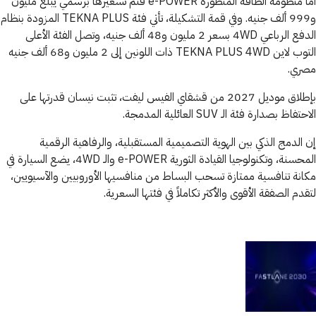
أما منظومة الطاقة المتطورة e-POWER فتم تسعيرها برسمي يبلغ مليون
و999 ألف جنيه. وفي قمة التشكيلة، تأتي فئة TEKNA PLUS المزودة بنظام
الدفع الرباعي 4WD بسعر 2 مليون و48 ألف جنيه، وتصل الفئة الأعلى
التوب لاين TEKNA PLUS 4WD ذات اللونين إلى 2 مليون و68 ألف جنيه
مصري.
بإطلاق موديل 2027 من قشقاي الفيس ليفت، تثبت نيسان قدرتها على
الاحتفاظ بصدارة فئة الـ SUV العائلية المدمجة.
إن الدمج الذكي بين الهوية التصميمية المستقبلية، والرفاهية الرقمية
المحسنة، وتكنولوجيا القيادة الثورية e-POWER والـ 4WD، يضع السيارة في
مكانة تنافسية ممتازة تسحب البساط من منافسيها الأوروبيين والآسيويين،
لتقدم الصفقة الأقوى والأكثر تكاملاً في فئتها السعرية.