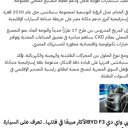
تنفيذ استثمارات طويلة الأجل ودعم خطط التصنيع المحلي الطموحة.
في الختام، تمثل الرؤية التوسعية لمجموعة ستيلانتس حتى عام 2030 قفزة
إستراتيجية كبرى تدعم مكانة مصر على خريطة صناعة السيارات الإقليمية.
إن المزيج المدروس بين طرح 17 طرازاً حديثاً والتوجه الجاد نحو التجميع
المحلي بنظام CKD، يساهم مباشرة في تعميق الصناعات المغذية وتوفير
خيارات تكنولوجية واقتصادية متطورة للمستهلك المصري.
ومع تنوع الحلول بين المحركات التقليدية والهجينة والكهربائية، تؤكد
ستيلانتس قدرتها على قيادة دفة الابتكار، مدعومة بثقة إستراتيجية متبادلة
تؤهل السوق المصرية لتصبح منصة انطلاق رئيسية للتصدير الإقليمي في
السنوات المقبلة.
بي واي دي BYD F3الأكثر مبيعًا في فئتها.. تعرف على السيارة