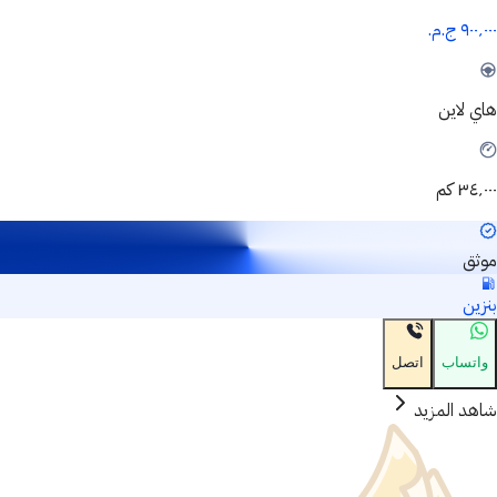
٩٠٠٬٠٠٠ ج.م.‏
هاي لاين
٣٤٬٠٠٠ كم
موثق
بنزين
واتساب
اتصل
شاهد المزيد