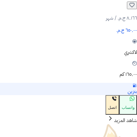
٨٬١٦٦ ج.م.‏ / شهر
٦٥٠٬٠٠٠ ج.م.‏
لاكشري
١٦٥٬٠٠٠ كم
بنزين
واتساب
اتصل
شاهد المزيد