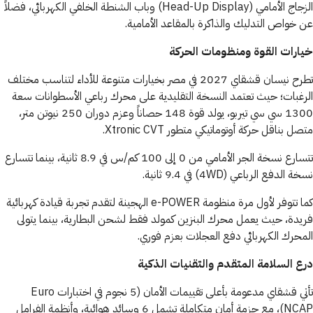
الزجاج الأمامي (Head-Up Display) وباب الشنطة الخلفي الكهربائي، فضلاً
عن خواص التدليك والذاكرة بالمقاعد الأمامية.
خيارات القوة ومنظومات الحركة
تطرح نيسان قشقاي 2027 في مصر بخيارات متنوعة للأداء لتناسب مختلف
الرغبات؛ حيث تعتمد النسخة التقليدية على محرك رباعي الأسطوانات سعة
1300 سي سي تيربو، يولد قوة 148 حصاناً وعزم دوران 250 نيوتن متر،
متصل بناقل حركة أوتوماتيكي متطور Xtronic CVT.
تتسارع نسخة الجر الأمامي من 0 إلى 100 كم/س في 8.9 ثانية، بينما تتسارع
نسخة الدفع الرباعي (4WD) في 9.4 ثانية.
كما تتوفر لأول مرة منظومة e-POWER الهجينة لتقدم تجربة قيادة كهربائية
فريدة، حيث يعمل محرك البنزين كمولد فقط لشحن البطارية، بينما يتولى
المحرك الكهربائي دفع العجلات بعزم فوري.
درع السلامة المتقدم والتقنيات الذكية
تأتي قشقاي مدعومة بأعلى تقييمات الأمان (5 نجوم في اختبارات Euro
NCAP)، مع حزمة أمان متكاملة تشمل 6 وسائد هوائية، وأنظمة الفرامل