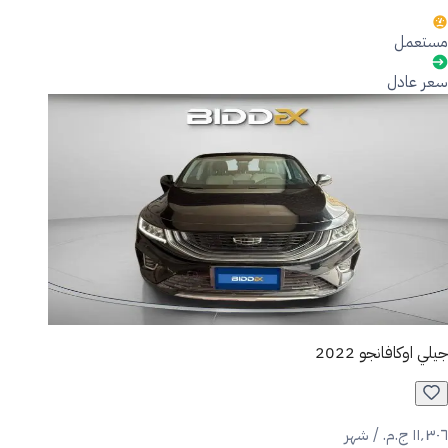
مستعمل
سعر عادل
جيلي اوكافانجو 2022
١١٬٣٠٦ ج.م.‏ / شهر