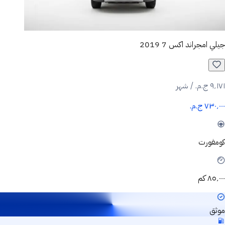
جيلي امجراند اكس 7 2019
٩٬١٧١ ج.م.‏ / شهر
٧٣٠٬٠٠٠ ج.م.‏
كومفورت
٨٥٬٠٠٠ كم
موثق