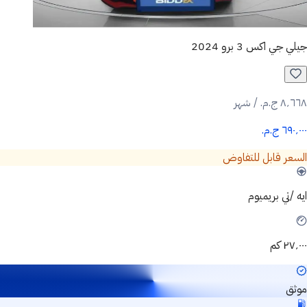
جيلي جي اكس 3 برو 2024
٨٬٦٦٨ ج.م.‏ / شهر
٦٩٠٬٠٠٠ ج.م.‏
السعر قابل للتفاوض
ايه /تي بريميوم
٢٧٬٠٠٠ كم
موثق