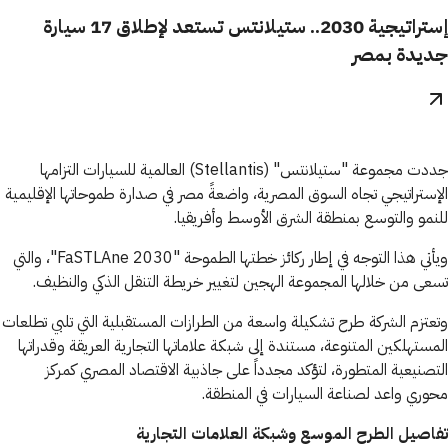
إستراتيجية 2030.. ستيلانتس تستعد لإطلاق 17 سيارة
جديدة بمصر
جددت مجموعة "ستيلانتس" (Stellantis) العالمية للسيارات التزامها
الإستراتيجي تجاه السوق المصرية، واضعةً مصر في صدارة طموحاتها الإقليمية
للنمو والتوسع بمنطقة الشرق الأوسط وأفريقيا.
ويأتي هذا التوجه في إطار ركائز خطتها الطموحة "FaSTLAne 2030"، والتي
تسعى من خلالها المجموعة الهجين لتغيير خريطة التنقل الذكي والنظيف.
وتعتزم الشركة طرح تشكيلة واسعة من الطرازات المستقبلية التي تلبي تطلعات
المستهلكين المتنوعة، مستندة إلى شبكة علاماتها التجارية العريقة وقدراتها
التصنيعية المتطورة، لتؤكد مجدداً على جاذبية الاقتصاد المصري كمركز
محوري واعد لصناعة السيارات في المنطقة.
تفاصيل الطرح الموسع وشبكة العلامات التجارية