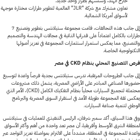
خارج الهند، وستسهم بطراز واحد جديد.
تعاون مشترك مع شركة "JLR" العالمية لتطوير طرازات مختارة موجهة
لأسواق أمريكا الشمالية.
إلى جانب هذه التحالفات، قامت مجموعة ستيلانتس بتطوير وتصنيع 7
طرازات بالكامل اعتماداً على قدراتها الذاتية في مجالات الهندسة والتصميم
والتصنيع، مما يعكس استمرار استثمارات المجموعة في تعزيز أصولها
التكنولوجية الخاصة.
فرص التصنيع المحلي بنظام CKD في مصر
إلى جانب الطروحات المرتقبة، تدرس ستيلانتس بجدية فرصاً واعدة لتوسيع
حضورها الصناعي المباشر على الأراضي المصرية، يشمل ذلك مشروعات
محتملة لتجميع السيارات محلياً بنظام التفكيك الكامل (CKD)، الأمر الذي
يعكس ثقة المجموعة طويلة الأمد في استقرار السوق المصرية والبرنامج
الوطني لتنمية صناعة السيارات.
وفي هذا السياق، أكد سمير شرفان، الرئيس التنفيذي للعمليات في ستيلانتس
لمنطقة الشرق الأوسط وأفريقيا، أن مصر تعد واحدة من أهم وأكثر الأسواق
واعدة للمجموعة في المنطقة، مشدداً على الالتزام بمواصلة تعزيز التواجد عبر