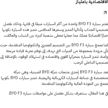
الاقتصادية بامتياز
تعتبر سيارة BYD F3 واحدة من أكثر السيارات مبيعًا في فئتها، وذلك بفضل
تصميمها الجذاب وأدائها المميز وسعرها المنافس. تتميز هذه السيارة بكونها
خيارًا اقتصاديًا عمليًا، مما جعلها تحظى بشعبية كبيرة بين الشباب والعائلات.
كما تجمع سيارة BYD F3 بين التصميم العصري والتكنولوجيا المتقدمة، حيث
تأتي مزودة بمجموعة من الميزات التي تهدف إلى توفير تجربة قيادة مريحة
وآمنة. تتميز السيارة بمحركها القوي واقتصاده في استهلاك الوقود، بالإضافة إلى
تصميمها الداخلي الرحب.
تعد سيارة BYD F3 إحدى منتجات شركة BYD الصينية، وهي شركة
متخصصة في صناعة السيارات الكهربائية والهجينة. تتميز سيارات BYD بكونها
تجمع بين الجودة العالية والتكنولوجيا المتقدمة.
في هذا المقال، سنتعرف بشكل مفصل على مواصفات سيارة BYD F3.