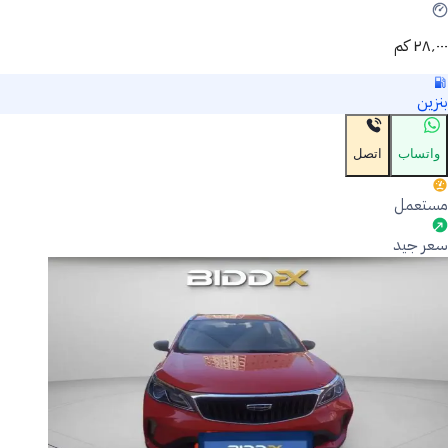
٢٨٬٠٠٠ كم
بنزين
واتساب
اتصل
مستعمل
سعر جيد