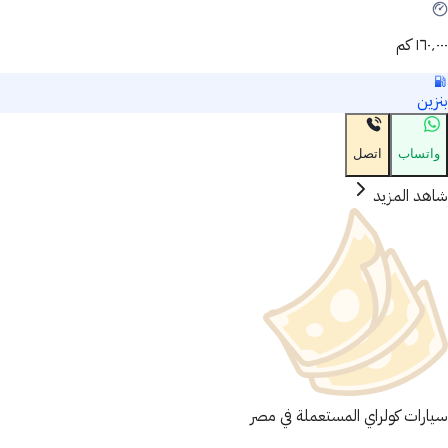
١٦٠٬٠٠٠ كم
بنزين
واتساب
اتصل
شاهد المزيد
سيارات كولراي المستعملة في مصر