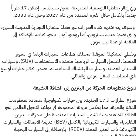
وفي إطار خططها التوسعية الممنهجة، تعتزم ستيلانتس إطلاق 17 طرازاً
جديداً بالكامل خلال الفترة الممتدة من عام 2027 وحتى عام 2030.
وسوف يتم تقديم هذه الطرازات عبر مظلة علاماتها التجارية المتنوعة الشهيرة
والتي تضم: جيب، سيتروين، ألفا روميو، أوبل، بيجو، فيات، بالإضافة إلى
العلامة الواعدة ليب موتور.
وتغطي التشكيلة المرتقبة مختلف قطاعات السيارات الهامة في السوق
المحلية، لتشمل السيارات الرياضية متعددة الاستخدامات (SUV)، وسيارات
السيدان العملية، وسيارات الهاتشباك الشبابية، بما يضمن توفير خيارات أوسع
تلبي احتياجات التنقل اليومي والعائلي.
تنوع منظومات الحركة من البنزين إلى الطاقة النظيفة
تتوزع الطرازات الـ 17 الجديدة بين خيارات تكنولوجية متعددة لمنظومات
الدفع والحركة، مما يعكس مرونة المجموعة في مواكبة التحول العالمي نحو
الطاقة النظيفة؛ حيث تشمل السيارات المعتمدة على محركات البنزين
التقليدية، والسيارات الكهربائية بالكامل (BEV) عديمة الانبعاثات، والسيارات
الكهربائية ذات المدى الممتد (REEV)، بالإضافة إلى السيارات الهجينة