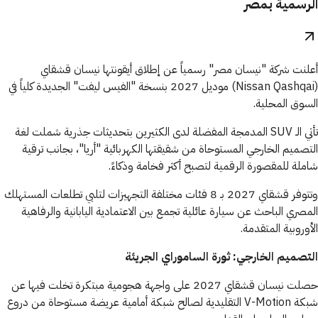
الرسمية بمصر
أعلنت شركة "نيسان مصر" رسمياً عن إطلاق أيقونتها نيسان قشقاي
(Nissan Qashqai) موديل 2027 بنسخة "الفيس ليفت" الجديدة كلياً في
السوق المحلية.
تأتي الـ SUV المدمجة المفضلة لدى الكثيرين بتحديثات جذرية شملت لغة
التصميم الخارجي المستوحاة من شقيقتها الكهربائية "أريا"، بجانب ترقية
شاملة للمقصورة الرقمية لتصبح أكثر فخامة وذكاءً.
وتتوفر قشقاي 2027 بـ 8 فئات مختلفة التجهيزات لتلبي تطلعات المستهلك
المصري الباحث عن سيارة عائلية تجمع بين الاعتمادية اليابانية والرفاهية
الأوروبية المتقدمة.
التصميم الخارجي: ثورة الساموراي الجريئة
حصلت نيسان قشقاي 2027 على واجهة هجومية مبتكرة تخلت فيها عن
شبكة V-Motion التقليدية لصالح شبكة أمامية عريضة مستوحاة من دروع