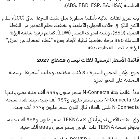
القياسية (ABS، EBD، ESP، BA، HSA).
وتم تعزيز الفئات الذكية بأنظمة متطورة مثل مثبت السرعة الذكي (ICC)، نظام
الكبح الذكي في حالات الطوارئ الأمامية والخلفية، نظام التحذير من النقطة
العمياء (BSD)، وتنبيه انحراف المسار (LDW). كما تم ترقية شاشة الرؤية
الشاملة 360 درجة بخاصية ثلاثية الأبعاد وميزة "غطاء المحرك غير المرئي"
لرؤية ما تحت العجلات بدقة.
قائمة الأسعار الرسمية لفئات نيسان قشقاي 2027
طرح الوكيل المحلي السيارة بـ 8 فئات مختلفة، وجاءت أسعارها الرسمية
المحدثة على النحو التالي:
تبدأ القائمة بفئة N-Connecta بسعر مليون و555 ألف جنيه مصري، تليها
فئة N-Connecta بلس بسعر مليون و757 ألف جنيه، بينما تقدم نسخة
N-Connecta بلس بالطلاء ثنائي اللون بسعر مليون و777 ألف جنيه.
وفي الفئات الأعلى تجهيزاً، تأتي فئة TEKNA بسعر مليون و868 ألف جنيه،
وتتوفر نسخة TEKNA ذات اللونين بسعر مليون و888 ألف جنيه.