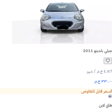
جيلي باندينو 2011
٤٬١٤٦ ج.م.‏ / شهر
٣٣٠٬٠٠٠ ج.م.‏
السعر قابل للتفاوض
هاي لاين