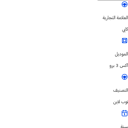
العلامة التجارية
كايي
الموديل
اكس 3 برو
التصنيف
توب لاين
سنة