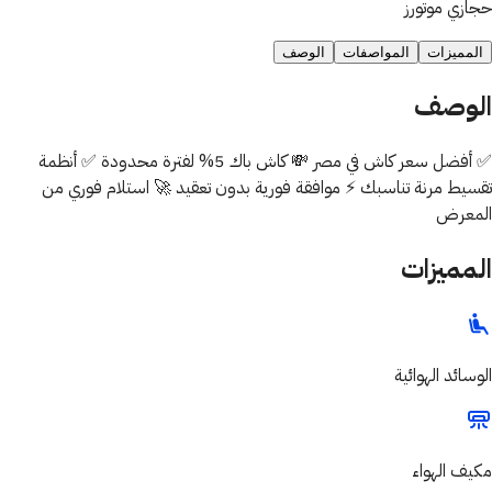
حجازي موتورز
المميزات
المواصفات
الوصف
الوصف
✅ أفضل سعر كاش في مصر 💸 كاش باك 5% لفترة محدودة ✅ أنظمة
تقسيط مرنة تناسبك ⚡ موافقة فورية بدون تعقيد 🚀 استلام فوري من
المعرض
المميزات
الوسائد الهوائية
مكيف الهواء