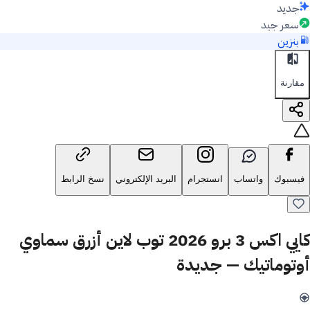
جديد
سعر جيد
بنزين
مقارنة
فيسبوك
واتساب
انستجرام
البريد الإلكتروني
نسخ الرابط
كايي اكس 3 برو 2026 توب لاين أزرق سماوي
أوتوماتيك — جديدة