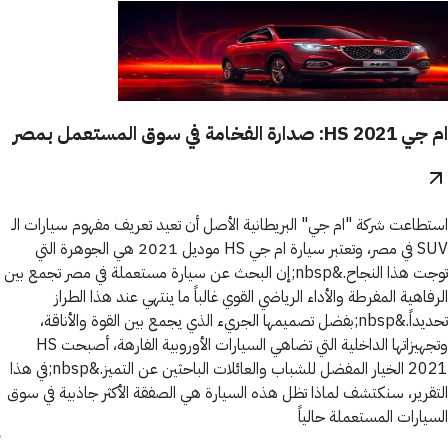
ام جي HS 2021: صدارة الفخامة في سوق المستعمل بمصر
استطاعت شركة "ام جي" البريطانية الأصل أن تعيد تعريف مفهوم سيارات الـ
SUV في مصر، وتعتبر سيارة ام جي HS موديل 2021 هي الجوهرة التي
توجت هذا النجاح.&nbsp;إن البحث عن سيارة مستعملة في مصر تجمع بين
الرفاهية المفرطة والأداء الرياضي القوي غالباً ما ينتهي عند هذا الطراز
تحديداً.&nbsp;بفضل تصميمها الجريء الذي يجمع بين القوة والأناقة،
وتجهيزاتها الداخلية التي تضاهي السيارات الأوروبية الفارهة، أصبحت HS
2021 الخيار المفضل للشباب والعائلات الباحثين عن التميز.&nbsp;في هذا
التقرير، سنكتشف لماذا تظل هذه السيارة هي الصفقة الأكثر جاذبية في سوق
السيارات المستعملة حالياً