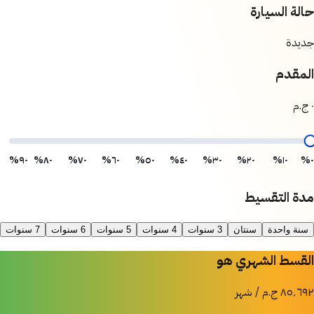
حالة السيارة
جديدة
المقدم
٠ ج.م
٩٠%
٨٠%
٧٠%
٦٠%
٥٠%
٤٠%
٣٠%
٢٠%
١٠%
٠%
مدة التقسيط
سنة واحدة
سنتان
3 سنوات
4 سنوات
5 سنوات
6 سنوات
7 سنوات
القسط الشهري هو
٨٥٬٦٩٢ ج.م / شهر