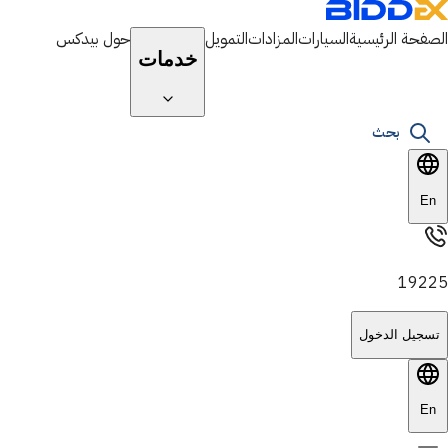
الصفحة الرئيسية
السيارات
المزادات
التمويل
حول بيدكس
خدمات
بحث
En
19225
تسجيل الدخول
En