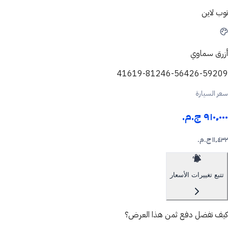
توب لاين
أزرق سماوي
41619-81246-56426-59209
سعر السيارة
٩١٠٬٠٠٠ ج.م.‏
١١٬٤٣٢ ج.م.‏
تتبع تغييرات الأسعار
كيف تفضل دفع ثمن هذا العرض؟