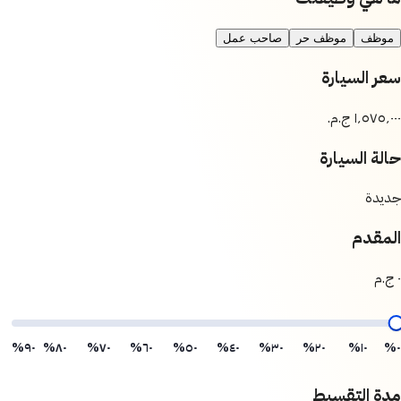
موظف
موظف حر
صاحب عمل
سعر السيارة
حالة السيارة
جديدة
المقدم
٠ ج.م
٩٠%
٨٠%
٧٠%
٦٠%
٥٠%
٤٠%
٣٠%
٢٠%
١٠%
٠%
مدة التقسيط