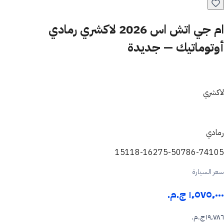
ام جي اتش اس 2026 لاكشري رمادي
أوتوماتيك — جديدة
لاكشري
رمادي
15118-16275-50786-74105
سعر السيارة
١٬٥٧٥٬٠٠٠ ج.م.‏
١٩٬٧٨٦ ج.م.‏