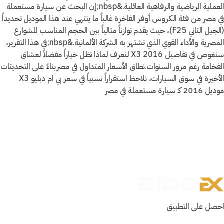
العملية الرياضية والرفاهية العائلية.&nbsp;إن البحث عن سيارة مستعملة
في مصر من فئة الكروس أوفر الفاخرة غالباً ما ينتهي عند هذا الموديل تحديداً
(الجيل الثاني F25)، حيث يقدم توازناً مثالياً بين الحجم المناسب للشوارع
المصرية والأداء القوي الذي تشتهر به الشركة الألمانية.&nbsp;في هذا التقرير،
سنغوص في تفاصيل X3 2016 لنعرف لماذا تظل خياراً مفضلاً لعشاق
الفخامة رغم مرور السنوات.نطاق الأسعار المتداول في مصربناءً على التحديثات
الأخيرة في سوق السيارات، نلاحظ استقراراً نسبياً في سعر بي ام دبليو X3
موديل 2016 كـ سيارة مستعملة في مصر
احصل على التطبيق