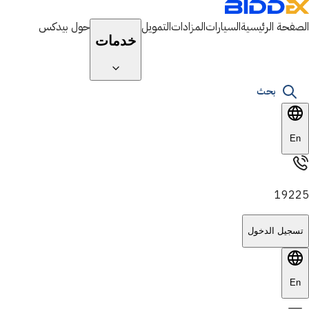
الصفحة الرئيسية
السيارات
المزادات
التمويل
حول بيدكس
خدمات
بحث
En
19225
تسجيل الدخول
En