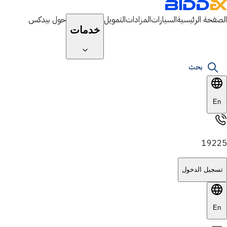
الصفحة الرئيسية
السيارات
المزادات
التمويل
حول بيدكس
خدمات
بحث
En
19225
تسجيل الدخول
En