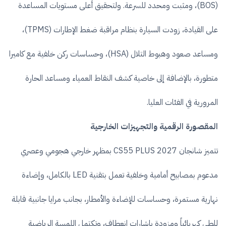
(BOS)، ومثبت ومحدد للسرعة. ولتحقيق أعلى مستويات المساعدة
على القيادة، زودت السيارة بنظام مراقبة ضغط الإطارات (TPMS)،
ومساعد صعود وهبوط التلال (HSA)، وحساسات ركن خلفية مع كاميرا
متطورة، بالإضافة إلى خاصية كشف النقاط العمياء ومساعد الحارة
المرورية في الفئات العليا.
المقصورة الرقمية والتجهيزات الخارجية
تتميز شانجان CS55 PLUS 2027 بمظهر خارجي هجومي وعصري
مدعوم بمصابيح أمامية وخلفية تعمل بتقنية LED بالكامل، وإضاءة
نهارية مستمرة، وحساسات للإضاءة والأمطار، بجانب مرايا جانبية قابلة
للطي كهربائياً ومزودة بإشارات انعطاف، وتكتمل اللمسة الرياضية