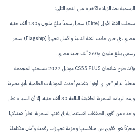
الرسمية بعد الزيادة الأخيرة على النحو التالي:
سجلت الفئة الأولى (Elite) سعراً رسمياً يبلغ مليون و130 ألف جنيه
مصري، في حين جاءت الفئة الثانية والأعلى تجهيزاً (Flagship) بسعر
رسمي يبلغ مليون و260 ألف جنيه مصري.
يؤكد طرح شانجان CS55 PLUS موديل 2027 بنسختها المجمعة
محلياً التزام "جي بي أوتو" بتقديم أحدث الموديلات العالمية بأيدٍ مصرية.
ورغم الزيادة السعرية الطفيفة البالغة 30 ألف جنيه، إلا أن السيارة تظل
واحدة من أقوى الصفقات الاستثمارية في فئتها السعرية، نظراً لامتلاكها
محركاً هو الأقوى بين منافسيها وحزمة تجهيزات رقمية وأمان متكاملة