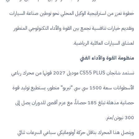
خطوة تعزز من استراتيجية الوكيل المحلي نحو توطين صناعة السيارات
وتقديم خيارات تنافسية تجمع بين القوة والأداء التكنولوجي المتطور
لعشاق السيارات العائلية الرياضية.
منظومة القوة والأداء الفني
تستمد شانجان CS55 PLUS موديل 2027 قوتها من محرك رباعي
الأسطوانات سعة 1500 سي سي "تيربو" متطور، يستطيع توليد قوة
حصانية مذهلة تبلغ 185 حصاناً، مع عزم أقصى للدوران يصل إلى
300 نيوتن/متر.
ويتصل هذا المحرك بناقل حركة أوتوماتيكي سباعي السرعات ثنائي