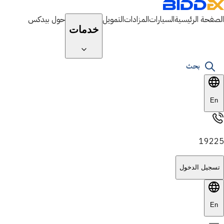
الصفحة الرئيسية
السيارات
المزادات
التمويل
حول بيدكس
خدمات
بحث
En
19225
تسجيل الدخول
En