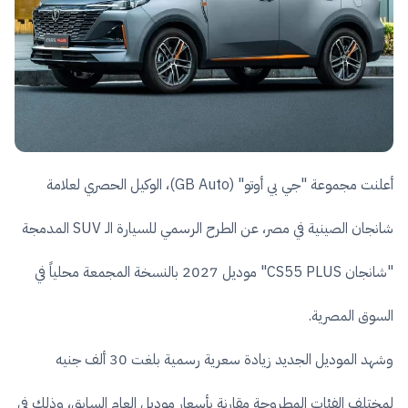
أعلنت مجموعة "جي بي أوتو" (GB Auto)، الوكيل الحصري لعلامة
شانجان الصينية في مصر، عن الطرح الرسمي للسيارة الـ SUV المدمجة
"شانجان CS55 PLUS" موديل 2027 بالنسخة المجمعة محلياً في
السوق المصرية.
وشهد الموديل الجديد زيادة سعرية رسمية بلغت 30 ألف جنيه
لمختلف الفئات المطروحة مقارنة بأسعار موديل العام السابق، وذلك في