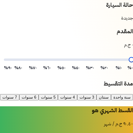
حالة السيارة
جديدة
المقدم
٠ ج.م
٩٠%
٨٠%
٧٠%
٦٠%
٥٠%
٤٠%
٣٠%
٢٠%
١٠%
٠%
مدة التقسيط
سنة واحدة
سنتان
3 سنوات
4 سنوات
5 سنوات
6 سنوات
7 سنوات
القسط الشهري هو
٩٠٬٤٠٠ ج.م / شهر