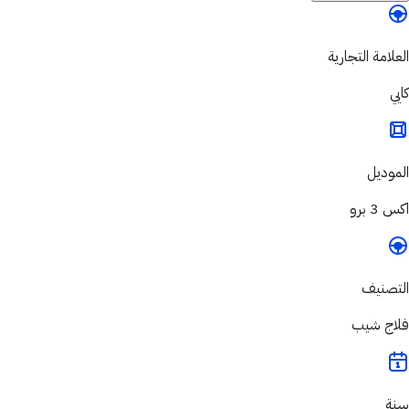
العلامة التجارية
كايي
الموديل
اكس 3 برو
التصنيف
فلاج شيب
سنة