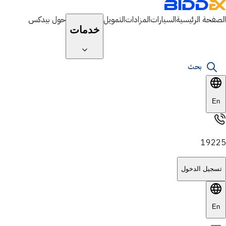
الصفحة الرئيسية
السيارات
المزادات
التمويل
حول بيدكس
خدمات
بحث
En
19225
تسجيل الدخول
En