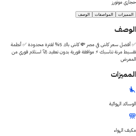
حجازي موتورز
المميزات
المواصفات
الوصف
الوصف
✅ أفضل سعر كاش في مصر 💸 كاش باك 5% لفترة محدودة ✅ أنظمة
تقسيط مرنة تناسبك ⚡ موافقة فورية بدون تعقيد 🚀 استلام فوري من
المعرض
المميزات
الوسائد الهوائية
مكيف الهواء