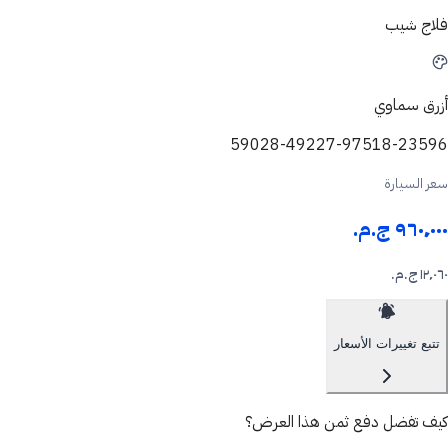
فلاج شيب
أزرق سماوي
59028-49227-97518-23596
سعر السيارة
٩٦٠٬٠٠٠ ج.م.‏
١٢٬٠٦٠ ج.م.‏
تتبع تغييرات الأسعار
كيف تفضل دفع ثمن هذا العرض؟