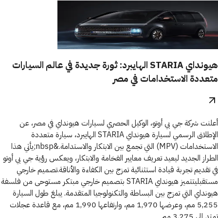
هيونداي STARIA الهايبرد: ثورة جديدة في عالم السيارات
متعددة الاستخدامات في مصر
أعلنت شركة جي بي أوتو، الوكيل الحصري لسيارات هيونداي في مصر، عن
الإطلاق الرسمي لسيارة هيونداي STARIA الهايبرد، سيارة متعددة
الاستخدامات (MPV) التي تجمع بين الابتكار والاستدامة.&nbsp;يأتي هذا
الطراز الجديد ليعيد تعريف معايير الفخامة والابتكار، ويعكس رؤية جي بي أوتو
في تقديم تجربة قيادة استثنائية تمزج بين الكفاءة والأناقة.تصميم خارجي
مستقبليتتميز هيونداي STARIA بتصميم خارجي مبتكر مستوحى من فلسفة
هيونداي التي تمزج بين البساطة والتكنولوجيا المتقدمة. يبلغ طول السيارة
5,255 مم، وعرضها 1,970 مم، وارتفاعها 1,990 مم، مع قاعدة عجلات
تمتد إلى 3,275 مم