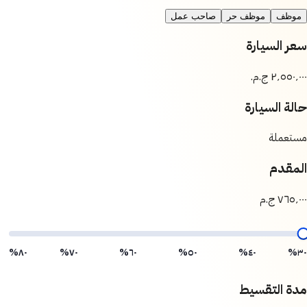
موظف
موظف حر
صاحب عمل
سعر السيارة
حالة السيارة
مستعملة
المقدم
٧٦٥٬٠٠٠ ج.م
٨٠%
٧٠%
٦٠%
٥٠%
٤٠%
٣٠%
مدة التقسيط