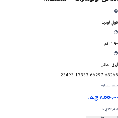
فولي لوديد
١٦٬٩٠٠ كم
أزرق الداكن
23493-17333-66297-68265
سعر السيارة
٢٬٥٥٠٬٠٠٠ ج.م.‏
٣٢٬٠٣٤ ج.م.‏