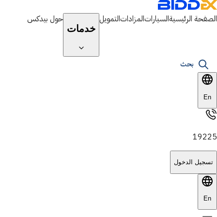
الصفحة الرئيسية
السيارات
المزادات
التمويل
حول بيدكس
خدمات
بحث
En
19225
تسجيل الدخول
En