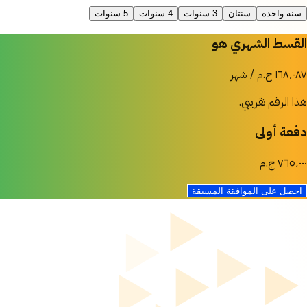
سنة واحدة
سنتان
3 سنوات
4 سنوات
5 سنوات
القسط الشهري هو
١٦٨٬٠٨٧ ج.م / شهر
هذا الرقم تقريبي.
دفعة أولى
٧٦٥٬٠٠٠ ج.م
احصل على الموافقة المسبقة