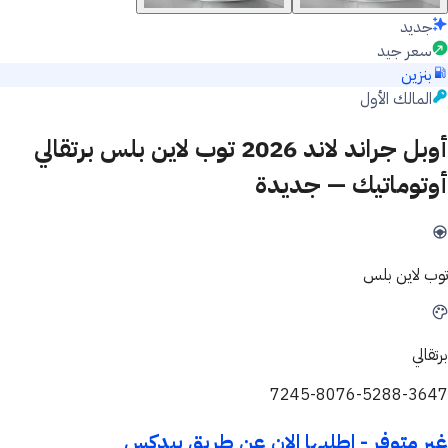
جديد
سعر جيد
بنزين
المالك الأول
أوبل جراند لاند 2026 توب لاين بلس برتقالي
أوتوماتيك — جديدة
توب لاين بلس
برتقالي
7245-8076-5288-3647
غير متوفر - اطلبها الان عن طريق بيدكس