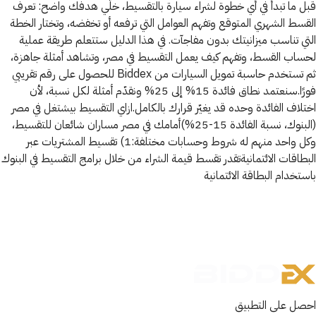
قبل ما تبدأ في أي خطوة لشراء سيارة بالتقسيط، خلّي هدفك واضح: تعرف
القسط الشهري المتوقع وتفهم العوامل التي ترفعه أو تخفضه، وتختار الخطة
التي تناسب ميزانيتك بدون مفاجآت. في هذا الدليل ستتعلم طريقة عملية
لحساب القسط، وتفهم كيف يعمل التقسيط في مصر، وتشاهد أمثلة جاهزة،
ثم تستخدم حاسبة تمويل السيارات من Biddex للحصول على رقم تقريبي
فورًا.سنعتمد نطاق فائدة 15% إلى 25% ونقدّم أمثلة لكل نسبة، لأن
اختلاف الفائدة وحده قد يغيّر قرارك بالكامل.ازاي التقسيط بيشتغل في مصر
(البنوك، نسبة الفائدة 15-25%)أمامك في مصر مساران شائعان للتقسيط،
وكل واحد منهم له شروط وحسابات مختلفة:1) تقسيط المشتريات عبر
البطاقات الائتمانيةتقدر تقسط قيمة الشراء من خلال برامج التقسيط في البنوك
باستخدام البطاقة الائتمانية
احصل على التطبيق