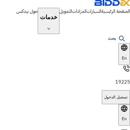
الصفحة الرئيسية
السيارات
المزادات
التمويل
حول بيدكس
خدمات
بحث
En
19225
تسجيل الدخول
En