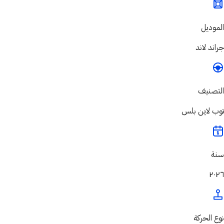
الموديل
جراند لاند
التصنيف
توب لاين بلس
سنة
٢٠٢٦
نوع الحركة