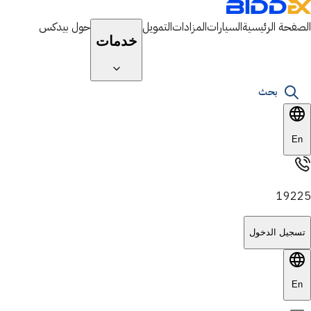
الصفحة الرئيسية
السيارات
المزادات
التمويل
حول بيدكس
خدمات
بحث
En
19225
تسجيل الدخول
En