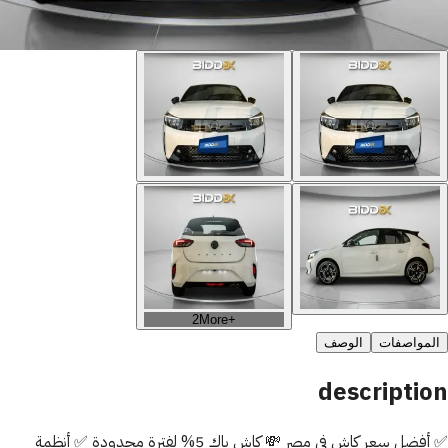
2
More
+
المواصفات
الوصف
description
✅ أفضل سعر كاش في مصر 💸 كاش باك 5% لفترة محدودة ✅ أنظمة