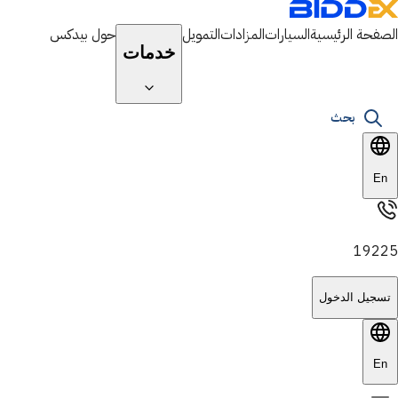
الصفحة الرئيسية
السيارات
المزادات
التمويل
حول بيدكس
خدمات
بحث
En
19225
تسجيل الدخول
En