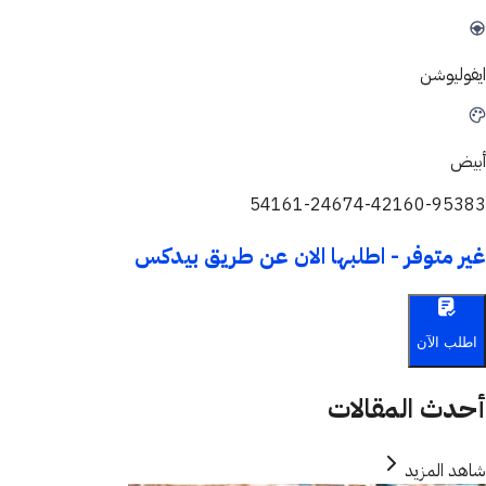
ايفوليوشن
أبيض
54161-24674-42160-95383
غير متوفر - اطلبها الان عن طريق بيدكس
اطلب الآن
أحدث المقالات
شاهد المزيد