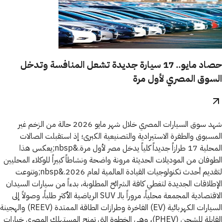
حصاد مايو.. 17 سيارة جديدة تشعل المنافسة وتدخل
السوق المصري لأول مرة
شهد سوق السيارات المصري خلال شهر مايو 2026 حالة من الزخم غير
المسبوق والطفرة الاستيرادية والتصنيعية الكبرى؛ إذ استقبلت الصالات
المحلية 17 طرازاً جديداً كلياً يدخل مصر لأول مرة.&nbsp;يعكس هذا
الطوفان من الموديلات الحديثة مرونة واضحة ونشاطاً كبيراً للوكلاء المحليين
لتقديم أحدث تكنولوجيات القيادة العالمية لعام 2026.&nbsp;وتنوعت
الإطلاقات الجديدة لتغطي كافة الشرائح المطلوبة، بدءاً من سيارات السيدان
الاقتصادية المجمعة محلياً، مروراً بالـ SUV الرياضية الأكثر طلباً، وصولاً إلى
السيارات الكهربائية (EV) الفاخرة وطرازات الطاقة الممتدة (REEV) والهجينة
القابلة للشحن (PHEV)، وهي الخطوة التي تمنح المستهلك المصري خيارات