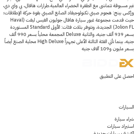
غير مسبوقة تتماشى مع الطفرة الخضراء العالمية.طرازات هافال، بي واي دي،
وإكس بينج: هجوم صيني تكنولوجيقاد الصانع الصيني بقوة حركة الإطلاقات؛
حيث قدمت مجموعة غبور سيارة هافال جوليون الفيس ليفت (Haval
Jolion FL) الجديدة، وتتوفر بثلاث فئات: الأولى Standard المستوردة
بسعر 939 ألف جنيه، والثانية Deluxe المجمعة محلياً بسعر 990 ألف
جنيه، بينما تأتي الفئة الثالثة الأعلى تجهيزاً High Deluxe محلية الصنع أيضاً
بسعر مليون و109 آلاف جنيه
احصل على التطبيق
السيارات
شراء سيارة
استيراد سيارات
اكتشف سيارات جديدة