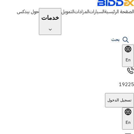
الصفحة الرئيسية
السيارات
المزادات
التمويل
حول بيدكس
خدمات
بحث
En
19225
تسجيل الدخول
En