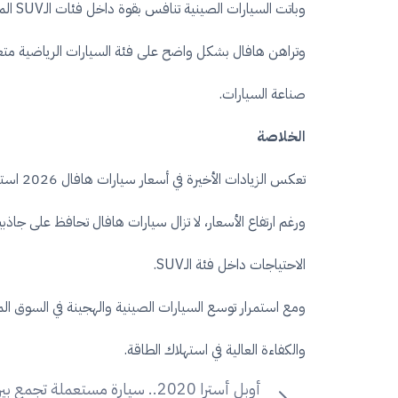
وباتت السيارات الصينية تنافس بقوة داخل فئات الـSUV المختلفة، خاصة مع التحسن الملحوظ في الجودة ومستويات الأمان والتكنولوجيا خلال السنوات الأخيرة.
وتراهن هافال بشكل واضح على فئة السيارات الرياضية متعدد
صناعة السيارات.
الخلاصة
تعكس الزيادات الأخيرة في أسعار سيارات هافال 2026 استمرار حالة التغير السريع داخل سوق السيارات المصري، خاصة في ظل الضغوط الاقتصادية العالمية وتغيرات تكلفة التشغيل والاستيراد.
ورغم ارتفاع الأسعار، لا تزال سيارات هافال تحافظ على ج
الاحتياجات داخل فئة الـSUV.
ومع استمرار توسع السيارات الصينية والهجينة في السوق ال
والكفاءة العالية في استهلاك الطاقة.
أوبل أسترا 2020.. سيارة مستعملة تجمع ب