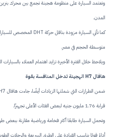
وتعتمد السيارة على منظومة هجينة تجمع بين محرك بنزين تي
المدن.
كما تأتي السيارة مزودة
متوسطة الحجم في مصر.
ويلاحظ خلال الفترة الأخيرة تزايد اهتمام العملاء بالسيارات ا
هافال H7 الهجينة تدخل المنافسة بقوة
قرابة 1.76 مليون جنيه لبعض الفئات الأعلى تجهيزًا.
أداءً قويًا يناسب القيادة على الطرق السريعة والرحلات الطويل