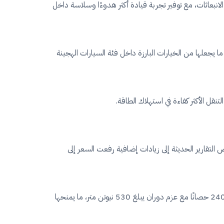
نبعاثات، مع توفير تجربة قيادة أكثر هدوءًا وسلاسة داخل
سائق، وهو ما يجعلها من الخيارات البارزة داخل فئة السيارات الهجينة
تنقل الأكثر كفاءة في استهلاك الطاقة.
ينة التي وصل سعرها إلى نحو مليون و660 ألف جنيه، قبل أن تشير بعض التقارير الحديثة إلى زيادات إضافية رفعت السعر إلى
وتحمل السيارة طابعًا أكثر فخامة ورياضية مقارنة ببعض طرازات العلامة الأخرى، حيث تعتمد على منظومة هجينة بقوة إجمالية تصل إلى 240 حصانًا مع عزم دوران يبلغ 530 نيوتن متر، ما يمنحها