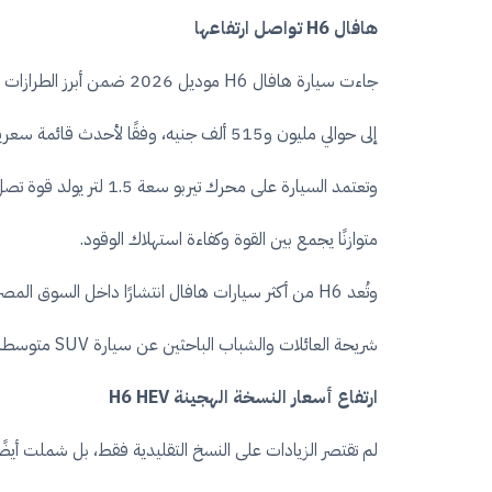
هافال H6 تواصل ارتفاعها
إلى حوالي مليون و515 ألف جنيه، وفقًا لأحدث قائمة سعرية معلنة بالسوق المحلي.
متوازنًا يجمع بين القوة وكفاءة استهلاك الوقود.
وتُعد H6 من أكثر سيارات هافال انتشارًا داخل السوق
شريحة العائلات والشباب الباحثين عن سيارة SUV متوسطة الحجم بتجهيزات مرتفعة.
ارتفاع أسعار النسخة الهجينة H6 HEV
لم تقتصر الزيادات على النسخ التقليدية فقط، بل شملت أيضًا السيارة هافال H6 HEV الهجينة، والتي وصل سعرها إلى نحو مليون و710 آلاف جنيه