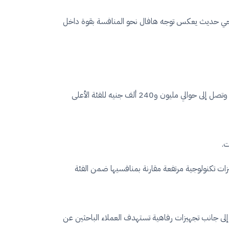
خارجي حديث يعكس توجه هافال نحو المنافسة بقوة داخل
شهدت أيضًا سيارة هافال جوليون موديل 2026 زيادات سعرية ملحوظة، حيث تبدأ أسعارها من نحو مليون و40 ألف جنيه للفئة الأولى، وتصل إلى حوالي مليون و240 ألف جنيه للفئة الأعلى
ات تكنولوجية مرتفعة مقارنة بمنافسيها ضمن الفئة
إلى جانب تجهيزات رفاهية تستهدف العملاء الباحثين عن