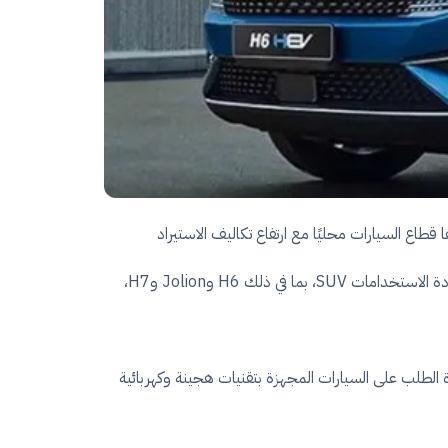
طاع السيارات محليًا مع ارتفاع تكاليف الاستيراد
والشحن وتغيرات أسعار الصرف. وجاءت الزيادات الأخيرة لتشمل عددًا من أبرز طرازات العلامة الصينية داخل فئة السيارات الرياضية متعددة الاستخدامات SUV، بما في ذلك H6 وJolion وH7،
 الطلب على السيارات المجهزة بتقنيات هجينة وكهربائية