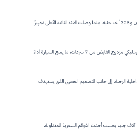
جاءت سيارة هافال H6 موديل 2026 ضمن أبرز الطرازات التي شهدت زيادة جديدة في الأسعار، حيث ارتفع سعر الفئة الأولى إلى نحو مليون و325 ألف جنيه، بينما وصلت الفئة الثانية الأعلى تجهيزًا
وتعتمد السيارة على محرك تيربو سعة 1.5 لتر يولد قوة تصل إلى 181 حصانًا مع عزم دوران يبلغ 275 نيوتن متر، ويتصل بناقل حركة أوتوماتيكي مزدوج القابض من 7 سرعات، ما يمنح السيارة أداءً
 الداخلية الرحبة، إلى جانب التصميم العصري الذي يستهدف