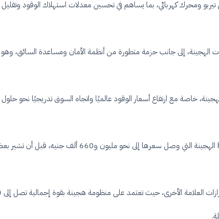
ربو ومحرك كهربائي، بما يساهم في تحسين معدلات استهلاك الوقود وتقليل الا
 بناقل حركة DHT المخصص للسيارات الهجينة، إلى جانب حزمة متطورة من أنظمة الأمان ومساعدة ال
لهجينة، خاصة مع ارتفاع أسعار الوقود عالميًا واتجاه السوق تدريجيًا نحو حلول ال
ضمن الطرازات التي شملتها الزيادات أيضًا، جاءت هافال H7 الهج
ة.