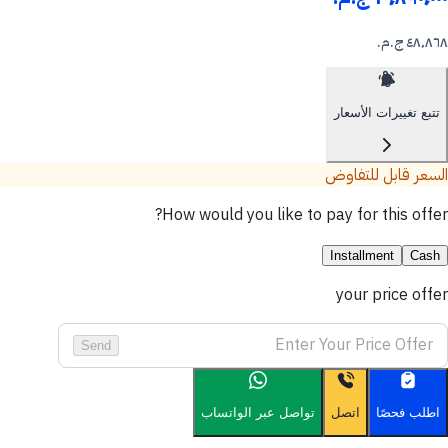
٤٨٬٨٦٨ ج.م.‏
تتبع تغييرات الأسعار
السعر قابل للتفاوض
How would you like to pay for this offer?
Installment
Cash
your price offer
Send
اطلب فحصًا
اتصل
تواصل عبر الواتساب