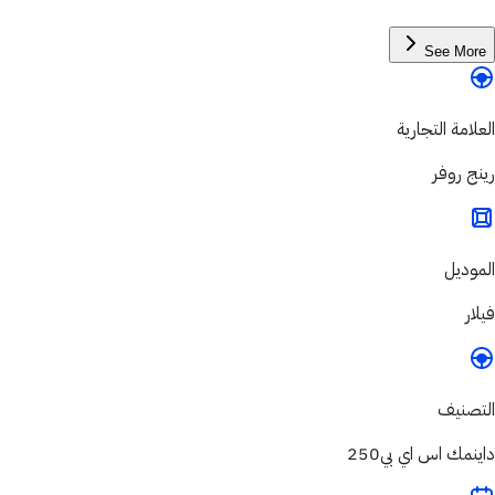
See More
العلامة التجارية
رينج روفر
الموديل
فيلار
التصنيف
داينمك اس اي بي250