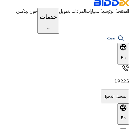
الصفحة الرئيسية
السيارات
المزادات
التمويل
حول بيدكس
خدمات
بحث
En
19225
تسجيل الدخول
En