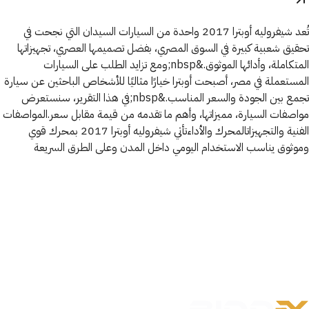
تُعد شيفروليه أوبترا 2017 واحدة من السيارات السيدان التي نجحت في
تحقيق شعبية كبيرة في السوق المصري، بفضل تصميمها العصري، تجهيزاتها
المتكاملة، وأدائها الموثوق.&nbsp;ومع تزايد الطلب على السيارات
المستعملة في مصر، أصبحت أوبترا خيارًا مثاليًا للأشخاص الباحثين عن سيارة
تجمع بين الجودة والسعر المناسب.&nbsp;في هذا التقرير، سنستعرض
مواصفات السيارة، مميزاتها، وأهم ما تقدمه من قيمة مقابل سعر.المواصفات
الفنية والتجهيزاتالمحرك والأداءتأتي شيفروليه أوبترا 2017 بمحرك قوي
وموثوق يناسب الاستخدام اليومي داخل المدن وعلى الطرق السريعة