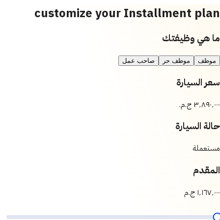
customize your Installment plan
ما هي وظيفتك
موظف
موظف حر
صاحب عمل
سعر السيارة
حالة السيارة
مستعملة
المقدم
١٬١٦٧٬٠٠٠ ج.م