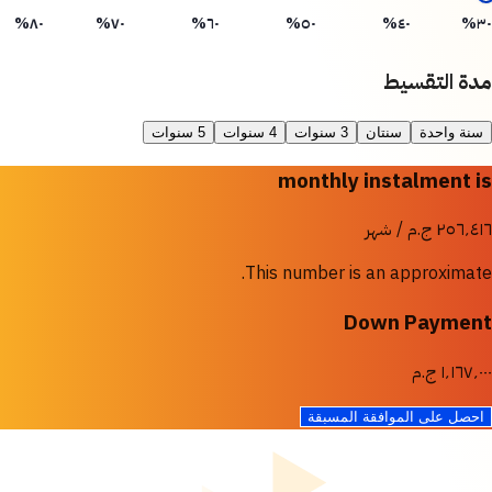
٨٠%
٧٠%
٦٠%
٥٠%
٤٠%
٣٠%
مدة التقسيط
سنة واحدة
سنتان
3 سنوات
4 سنوات
5 سنوات
monthly instalment is
٢٥٦٬٤١٦ ج.م / شهر
This number is an approximate.
Down Payment
١٬١٦٧٬٠٠٠ ج.م
احصل على الموافقة المسبقة