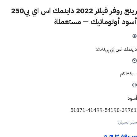
رينج روفر فيلار 2022 داينمك اس اي بي250
أسود أوتوماتيك — مستعملة
داينمك اس اي بي250
٣٤٬٠٠٠ كم
أسود
51871-41499-54198-39761
سعر السيارة
٣٬٨٩٠٬٠٠٠ ج.م.‏